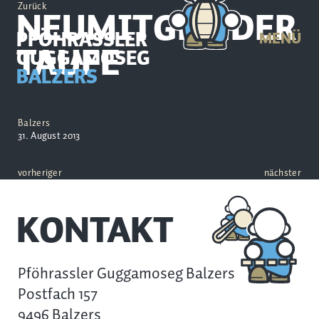
Zurück
NEUMITGLIEDER
PFÖHRASSLER
MENÜ
TAUFE
GUGGAMOSEG
BALZERS
Balzers
31. August 2013
vorheriger
nächster
KONTAKT
Pföhrassler Guggamoseg Balzers
Postfach 157
9496 Balzers