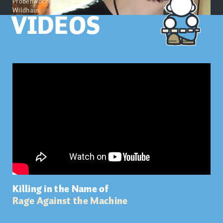
Probenwochenende
Wildhaus
VIDEOS
Killing in the Name of
Rage Against the Machine