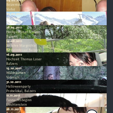
04.02.2011
Beizentour
Vaduz
05.02.2011
Skigebiet
St. Anton
28.05.2011
Hochzeit Josef Schuler
Balzers
14.08.2011
70 Jahre Margrithle
Gemeindesaal Balzers
16.09.2011
Hochzeit Thomas Loser
Balzers
15.10.2011
Waldräumen
Valorsch
31.10.2011
Halloweenparty
Probelokal, Balzers
11.11.2011
Fasnachtsbeginn
Liechtenstein
26.11.2011