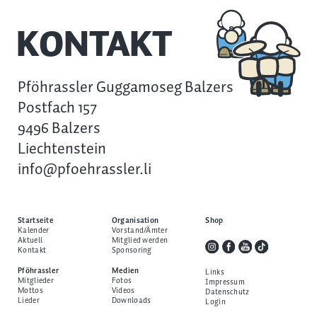
KONTAKT
Pföhrassler Guggamoseg Balzers
Postfach 157
9496 Balzers
Liechtenstein
info@pfoehrassler.li
Startseite
Organisation
Shop
Kalender
Vorstand/Ämter
Aktuell
Mitglied werden
Kontakt
Sponsoring
Pföhrassler
Medien
Links
Mitglieder
Fotos
Impressum
Mottos
Videos
Datenschutz
Lieder
Downloads
Login