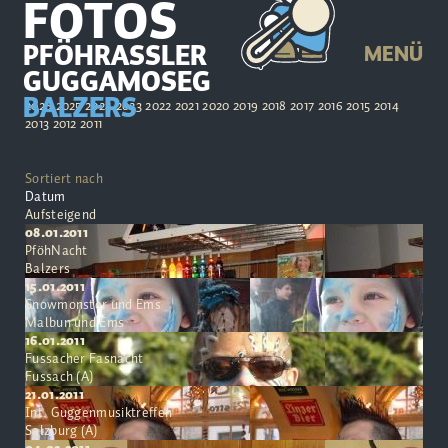
FOTOS
PFÖHRASSLER
MENÜ
GUGGAMOSEG
BALZERS
2026
2025
2024
2023
2022
2021
2020
2019
2018
2017
2016
2015
2014
2013
2012
2011
Sortiert nach
Datum
Aufsteigend
08.01.2011
PföhNacht
Balzers
15.01.2011
Snowmonster und Ems
Malbun und Ems
16.01.2011
Fussacher Fasnacht
Fussach (A)
21.01.2011
Int. Guggenmusiktreffen
Salzburg (A)