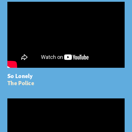
So Lonely
The Police