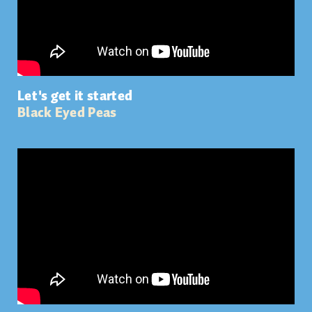
Let's get it started
Black Eyed Peas