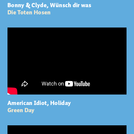
Bonny & Clyde, Wünsch dir was
Die Toten Hosen
American Idiot, Holiday
Green Day