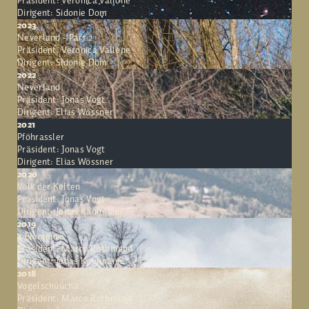
Präsident: Veronica Vallone
Dirigent: Sidonie Dom
2023
Neverland - Part 2
Präsident: Veronica Vallone
Dirigent: Sidonie Dom
2022
Neverland
Präsident: Jonas Vogt
Dirigent: Elias Wössner
2021
Pföhrassler
Präsident: Jonas Vogt
Dirigent: Elias Wössner
2020
Volk der Kelten
Präsident: Jonas Vogt
Dirigent: Jonas Kaufmann
2019
4 Elemente
Präsident: Marco Rothmund
Dirigent: Jonas Kaufmann
2018
Vogelschüücha
Präsident: Marco Rothmund