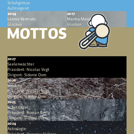
Schuhgrösse
Aufsteigend
2024
2017
Leonie Ventruto
Marina Maiolo
Glocken
Glocken
MOTTOS
2027
Seelenwächter
Präsident: Nicolas Vogt
Dirigent: Sidonie Dom
2026
Wildling
Präsident: Nicolas Vogt
Dirigent: Sidonie Dom
2025
Schatzjäger
Präsident: Roman Berry
Dirigent: Sidonie Dom
2024
Astrologie