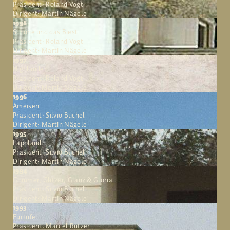
Präsident: Roland Vogt
Dirigent: Martin Nägele
1998
Schöne und das Biest
Präsident: Roland Vogt
Dirigent: Martin Nägele
1997
Highlander
Präsident: Roland Vogt
Dirigent: Martin Nägele
1996
Ameisen
Präsident: Silvio Büchel
Dirigent: Martin Nägele
1995
Lappland
Präsident: Silvio Büchel
Dirigent: Martin Nägele
1994
Glimmer, Glitzer, Glanz & Gloria
Präsident: Silvio Büchel
Dirigent: Martin Nägele
1993
Fürtüfel
Präsident: Marcel Rutzer