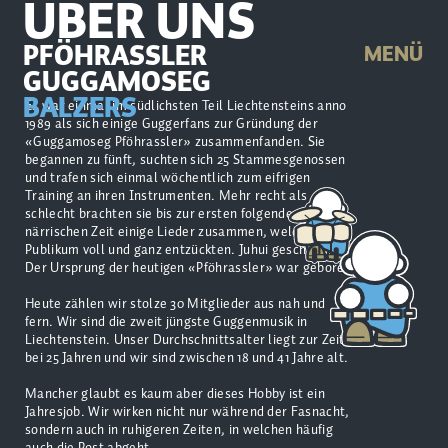
ÜBER UNS
PFÖHRASSLER
MENÜ
GUGGAMOSEG
BALZERS
Es war einmal im südlichsten Teil Liechtensteins anno
1989 als sich einige Guggerfans zur Gründung der
«Guggamoseg Pföhrassler» zusammenfanden. Sie
begannen zu fünft, suchten sich 25 Stammesgenossen
und trafen sich einmal wöchentlich zum eifrigen
Training an ihren Instrumenten. Mehr recht als
schlecht brachten sie bis zur ersten folgenden
närrischen Zeit einige Lieder zusammen, welche das
Publikum voll und ganz entzückten. Juhui geschafft!
Der Ursprung der heutigen «Pföhrassler» war geboren!
Heute zählen wir stolze 30 Mitglieder aus nah und
fern. Wir sind die zweit jüngste Guggenmusik in
Liechtenstein. Unser Durchschnittsalter liegt zur Zeit
bei 25 Jahren und wir sind zwischen 18 und 41 Jahre alt.
Mancher glaubt es kaum aber dieses Hobby ist ein
Jahresjob. Wir wirken nicht nur während der Fasnacht,
sondern auch in ruhigeren Zeiten, in welchen häufig
auch die Post abgeht.