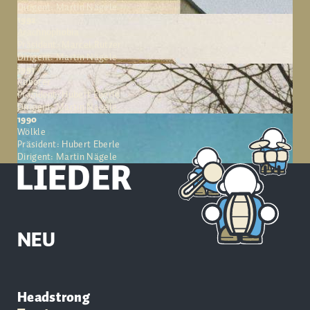
Dirigent: Martin Nägele
1992
Arachnophobia
Präsident: Marcel Rutzer
Dirigent: Martin Nägele
1991
Roboter
Präsident: Hubert Eberle
Dirigent: Martin Nägele
1990
Wölkle
Präsident: Hubert Eberle
Dirigent: Martin Nägele
LIEDER
NEU
Headstrong