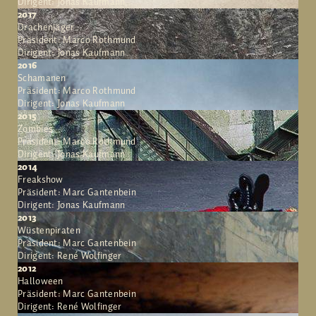
Dirigent: Jonas Kaufmann
2017
Drachenjäger
Präsident: Marco Rothmund
Dirigent: Jonas Kaufmann
2016
Schamanen
Präsident: Marco Rothmund
Dirigent: Jonas Kaufmann
2015
Zombies
Präsident: Marco Rothmund
Dirigent: Jonas Kaufmann
2014
Freakshow
Präsident: Marc Gantenbein
Dirigent: Jonas Kaufmann
2013
Wüstenpiraten
Präsident: Marc Gantenbein
Dirigent: René Wolfinger
2012
Halloween
Präsident: Marc Gantenbein
Dirigent: René Wolfinger