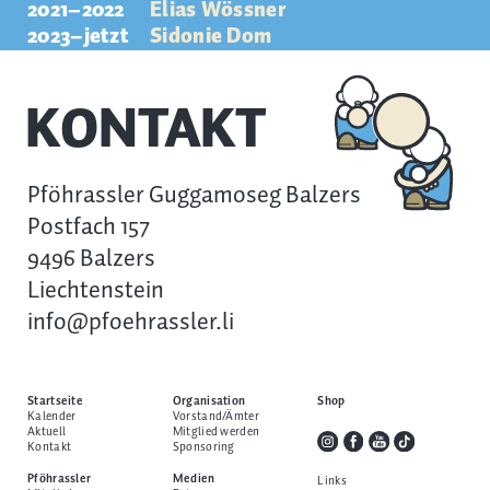
2021–2022
Elias Wössner
2023–jetzt
Sidonie Dom
KONTAKT
Pföhrassler Guggamoseg Balzers
Postfach 157
9496 Balzers
Liechtenstein
info@pfoehrassler.li
Startseite
Organisation
Shop
Kalender
Vorstand/Ämter
Aktuell
Mitglied werden
Kontakt
Sponsoring
Pföhrassler
Medien
Links