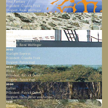
Final Fantasy
Präsident: Claudia Frick
Dirigent: René Wolfinger
2004
Ritter von Gutenberg
Präsident: Claudia Frick
Dirigent: René Wolfinger
2003
Starlight Express Revival
Präsident: Claudia Frick
Dirigent: René Wolfinger
2002
Starlight Express
Präsident: Claudia Frick
Dirigent: Patrik Vogt
2001
Afrika
Präsident: Patrick Oehri
Dirigent: Patrik Vogt
2000
Gallier
Präsident: Patrick Oehri
Dirigent: Hans-Peter von Felten
1999
Blauer Planet