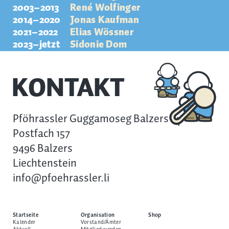
2003–2013
René Wolfinger
2014–2020
Jonas Kaufman
2021–2022
Elias Wössner
2023–jetzt
Sidonie Dom
KONTAKT
Pföhrassler Guggamoseg Balzers
Postfach 157
9496 Balzers
Liechtenstein
info@pfoehrassler.li
Startseite
Organisation
Shop
Kalender
Vorstand/Ämter