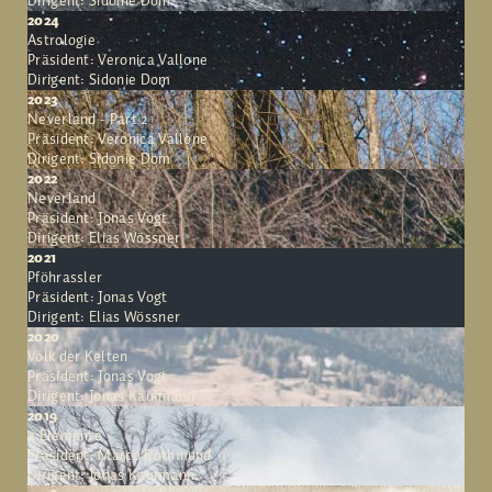
Dirigent: Sidonie Dom
2024
Astrologie
Präsident: Veronica Vallone
Dirigent: Sidonie Dom
2023
Neverland - Part 2
Präsident: Veronica Vallone
Dirigent: Sidonie Dom
2022
Neverland
Präsident: Jonas Vogt
Dirigent: Elias Wössner
2021
Pföhrassler
Präsident: Jonas Vogt
Dirigent: Elias Wössner
2020
Volk der Kelten
Präsident: Jonas Vogt
Dirigent: Jonas Kaufmann
2019
4 Elemente
Präsident: Marco Rothmund
Dirigent: Jonas Kaufmann