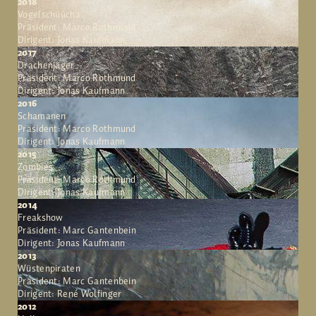
2018
Vogelschüücha
Präsident: Marco Rothmund
Dirigent: Jonas Kaufmann
2017
Drachenjäger
Präsident: Marco Rothmund
Dirigent: Jonas Kaufmann
2016
Schamanen
Präsident: Marco Rothmund
Dirigent: Jonas Kaufmann
2015
Zombies
Präsident: Marco Rothmund
Dirigent: Jonas Kaufmann
2014
Freakshow
Präsident: Marc Gantenbein
Dirigent: Jonas Kaufmann
2013
Wüstenpiraten
Präsident: Marc Gantenbein
Dirigent: René Wolfinger
2012