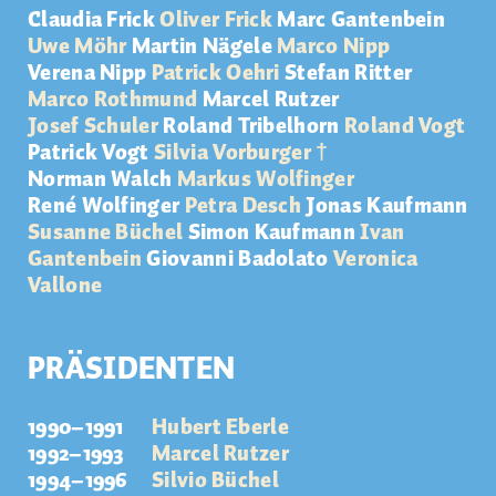
Claudia Frick
Oliver Frick
Marc Gantenbein
Uwe Möhr
Martin Nägele
Marco Nipp
Verena Nipp
Patrick Oehri
Stefan Ritter
Marco Rothmund
Marcel Rutzer
Josef Schuler
Roland Tribelhorn
Roland Vogt
Patrick Vogt
Silvia Vorburger †
Norman Walch
Markus Wolfinger
René Wolfinger
Petra Desch
Jonas Kaufmann
Susanne Büchel
Simon Kaufmann
Ivan
Gantenbein
Giovanni
Badolato
Veronica
Vallone
PRÄSIDENTEN
1990–1991
Hubert Eberle
1992–1993
Marcel Rutzer
1994–1996
Silvio Büchel