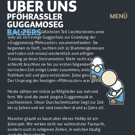
ÜBER UNS
PFÖHRASSLER
MENÜ
GUGGAMOSEG
BALZERS
Es war einmal im südlichsten Teil Liechtensteins anno
1989 als sich einige Guggerfans zur Gründung der
«Guggamoseg Pföhrassler» zusammenfanden. Sie
begannen zu fünft, suchten sich 25 Stammesgenossen
und trafen sich einmal wöchentlich zum eifrigen
Training an ihren Instrumenten. Mehr recht als
schlecht brachten sie bis zur ersten folgenden
närrischen Zeit einige Lieder zusammen, welche das
Publikum voll und ganz entzückten. Juhui geschafft!
Der Ursprung der heutigen «Pföhrassler» war geboren!
Heute zählen wir stolze 30 Mitglieder aus nah und
fern. Wir sind die zweit jüngste Guggenmusik in
Liechtenstein. Unser Durchschnittsalter liegt zur Zeit
bei 25 Jahren und wir sind zwischen 18 und 41 Jahre alt.
Mancher glaubt es kaum aber dieses Hobby ist ein
Jahresjob. Wir wirken nicht nur während der Fasnacht,
sondern auch in ruhigeren Zeiten, in welchen häufig
auch die Post abgeht.