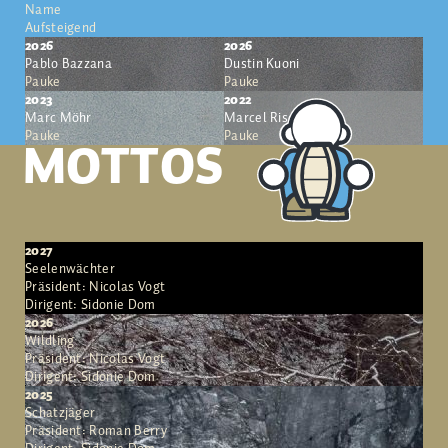
Name
Aufsteigend
2026
2026
Pablo Bazzana
Dustin Kuoni
Pauke
Pauke
2023
2022
Marc Möhr
Marcel Risch
Pauke
Pauke
MOTTOS
2027
Seelenwächter
Präsident: Nicolas Vogt
Dirigent: Sidonie Dom
2026
Wildling
Präsident: Nicolas Vogt
Dirigent: Sidonie Dom
2025
Schatzjäger
Präsident: Roman Berry