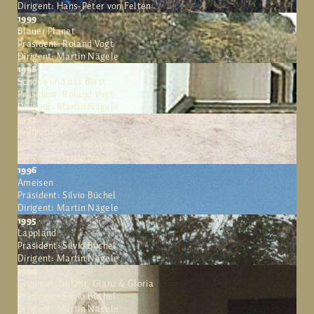
Dirigent: Hans-Peter von Felten
1999
Blauer Planet
Präsident: Roland Vogt
Dirigent: Martin Nägele
1998
Schöne und das Biest
Präsident: Roland Vogt
Dirigent: Martin Nägele
1997
Highlander
Präsident: Roland Vogt
Dirigent: Martin Nägele
1996
Ameisen
Präsident: Silvio Büchel
Dirigent: Martin Nägele
1995
Lappland
Präsident: Silvio Büchel
Dirigent: Martin Nägele
1994
Glimmer, Glitzer, Glanz & Gloria
Präsident: Silvio Büchel
Dirigent: Martin Nägele