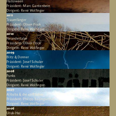
Halloween
Präsident: Marc Gantenbein
Dirigent: René Wolfinger
2011
Traumfänger
Präsident: Oliver Frick
Dirigent: René Wolfinger
2010
Neandertaler
Präsident: Oliver Frick
Dirigent: René Wolfinger
2009
Blitz & Donner
Präsident: Josef Schuler
Dirigent: René Wolfinger
2008
Punks
Präsident: Josef Schuler
Dirigent: René Wolfinger
2007
Alibaba & die 40 Räuber
Präsident: Philipp Baumgartner
Dirigent: René Wolfinger
2006
Uruk-Hai