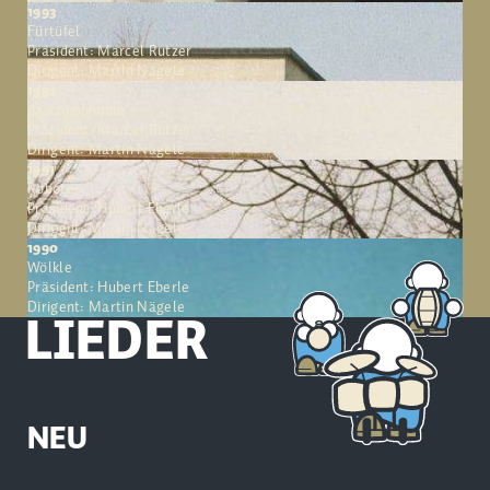
1993
Fürtüfel
Präsident: Marcel Rutzer
Dirigent: Martin Nägele
1992
Arachnophobia
Präsident: Marcel Rutzer
Dirigent: Martin Nägele
1991
Roboter
Präsident: Hubert Eberle
Dirigent: Martin Nägele
1990
Wölkle
Präsident: Hubert Eberle
Dirigent: Martin Nägele
LIEDER
NEU