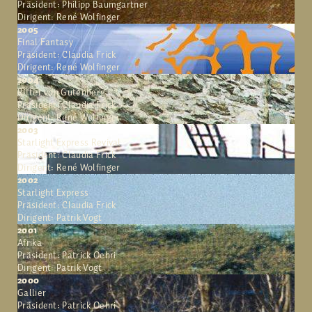
Präsident: Philipp Baumgartner
Dirigent: René Wolfinger
2005
Final Fantasy
Präsident: Claudia Frick
Dirigent: René Wolfinger
2004
Ritter von Gutenberg
Präsident: Claudia Frick
Dirigent: René Wolfinger
2003
Starlight Express Revival
Präsident: Claudia Frick
Dirigent: René Wolfinger
2002
Starlight Express
Präsident: Claudia Frick
Dirigent: Patrik Vogt
2001
Afrika
Präsident: Patrick Oehri
Dirigent: Patrik Vogt
2000
Gallier
Präsident: Patrick Oehri