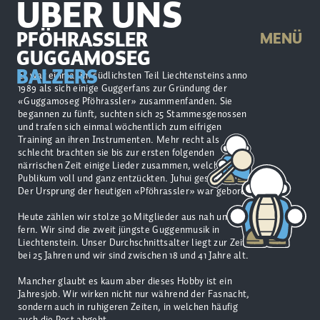
ÜBER UNS
PFÖHRASSLER
MENÜ
GUGGAMOSEG
BALZERS
Es war einmal im südlichsten Teil Liechtensteins anno
1989 als sich einige Guggerfans zur Gründung der
«Guggamoseg Pföhrassler» zusammenfanden. Sie
begannen zu fünft, suchten sich 25 Stammesgenossen
und trafen sich einmal wöchentlich zum eifrigen
Training an ihren Instrumenten. Mehr recht als
schlecht brachten sie bis zur ersten folgenden
närrischen Zeit einige Lieder zusammen, welche das
Publikum voll und ganz entzückten. Juhui geschafft!
Der Ursprung der heutigen «Pföhrassler» war geboren!
Heute zählen wir stolze 30 Mitglieder aus nah und
fern. Wir sind die zweit jüngste Guggenmusik in
Liechtenstein. Unser Durchschnittsalter liegt zur Zeit
bei 25 Jahren und wir sind zwischen 18 und 41 Jahre alt.
Mancher glaubt es kaum aber dieses Hobby ist ein
Jahresjob. Wir wirken nicht nur während der Fasnacht,
sondern auch in ruhigeren Zeiten, in welchen häufig
auch die Post abgeht.