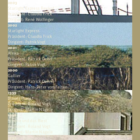
2003
Starlight Express Revival
Präsident: Claudia Frick
Dirigent: René Wolfinger
2002
Starlight Express
Präsident: Claudia Frick
Dirigent: Patrik Vogt
2001
Afrika
Präsident: Patrick Oehri
Dirigent: Patrik Vogt
2000
Gallier
Präsident: Patrick Oehri
Dirigent: Hans-Peter von Felten
1999
Blauer Planet
Präsident: Roland Vogt
Dirigent: Martin Nägele
1998
Schöne und das Biest
Präsident: Roland Vogt
Dirigent: Martin Nägele
1997