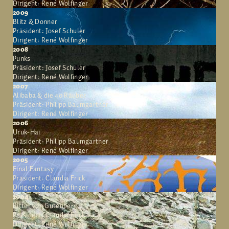
Dirigent: René Wolfinger
2009
Blitz & Donner
Präsident: Josef Schuler
Dirigent: René Wolfinger
2008
Punks
Präsident: Josef Schuler
Dirigent: René Wolfinger
2007
Alibaba & die 40 Räuber
Präsident: Philipp Baumgartner
Dirigent: René Wolfinger
2006
Uruk-Hai
Präsident: Philipp Baumgartner
Dirigent: René Wolfinger
2005
Final Fantasy
Präsident: Claudia Frick
Dirigent: René Wolfinger
2004
Ritter von Gutenberg
Präsident: Claudia Frick
Dirigent: René Wolfinger