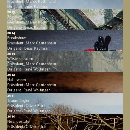
Präsident: Marco Rothmund
Dirigent: Jonas Kaufmann
2015
Zombies
Präsident: Marco Rothmund
Dirigent: Jonas Kaufmann
2014
Freakshow
Präsident: Marc Gantenbein
Dirigent: Jonas Kaufmann
2013
Wüstenpiraten
Präsident: Marc Gantenbein
Dirigent: René Wolfinger
2012
Halloween
Präsident: Marc Gantenbein
Dirigent: René Wolfinger
2011
Traumfänger
Präsident: Oliver Frick
Dirigent: René Wolfinger
2010
Neandertaler
Präsident: Oliver Frick