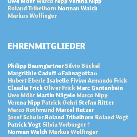
Uwe Möhr
Marco Nipp
Verena Nipp
Roland Tribelhorn
Norman Walch
Markus Wolfinger
EHRENMITGLIEDER
Philipp Baumgartner
Silvio Büchel
Margrithle Caduff «Fahnagotta»
Hubert Eberle
Isabelle Fivian
Armando Frick
Claudia Frick
Oliver Frick
Marc Gantenbein
Uwe Möhr
Martin Nägele
Marco Nipp
Verena Nipp
Patrick Oehri
Stefan Ritter
Marco Rothmund
Marcel Rutzer
Josef Schuler
Roland Tribelhorn
Roland Vogt
Patrick Vogt
Silvia Vorburger †
Norman Walch
Markus Wolfinger