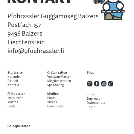
Pföhrassler Guggamoseg Balzers
Postfach 157
9496 Balzers
Liechtenstein
info@pfoehrassler.li
Startseite
Organisation
Shop
Kalender
Vorstand/Ämter
Aktuell
Mitglied werden
Kontakt
Sponsoring
Pföhrassler
Medien
Links
Mitglieder
Fotos
Impressum
Mottos
Videos
Datenschutz
Lieder
Downloads
Login
Goldsponsoren