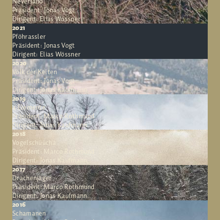
Neverland
Präsident: Jonas Vogt
Dirigent: Elias Wössner
2021
Pföhrassler
Präsident: Jonas Vogt
Dirigent: Elias Wössner
2020
Volk der Kelten
Präsident: Jonas Vogt
Dirigent: Jonas Kaufmann
2019
4 Elemente
Präsident: Marco Rothmund
Dirigent: Jonas Kaufmann
2018
Vogelschüücha
Präsident: Marco Rothmund
Dirigent: Jonas Kaufmann
2017
Drachenjäger
Präsident: Marco Rothmund
Dirigent: Jonas Kaufmann
2016
Schamanen