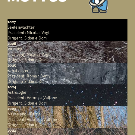
2027
Seelenwächter
Präsident: Nicolas Vogt
Dirigent: Sidonie Dom
2026
Wildling
Präsident: Nicolas Vogt
Dirigent: Sidonie Dom
2025
Schatzjäger
Präsident: Roman Berry
Dirigent: Sidonie Dom
2024
Astrologie
Präsident: Veronica Vallone
Dirigent: Sidonie Dom
2023
Neverland - Part 2
Präsident: Veronica Vallone
Dirigent: Sidonie Dom
2022