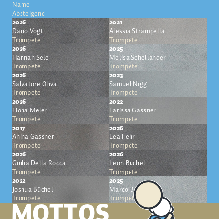
Name
Absteigend
2026
2021
Dario Vogt
Alessia Strampella
Trompete
Trompete
2026
2025
Hannah Sele
Melisa Schellander
Trompete
Trompete
2026
2023
Salvatore Oliva
Samuel Nigg
Trompete
Trompete
2026
2022
Fiona Meier
Larissa Gassner
Trompete
Trompete
2017
2026
Anina Gassner
Lea Fehr
Trompete
Trompete
2026
2026
Giulia Della Rocca
Leon Büchel
Trompete
Trompete
2022
2025
Joshua Büchel
Marco Banzer
Trompete
Trompete
MOTTOS