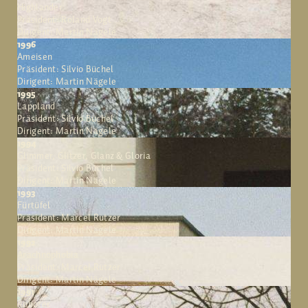
Highlander
Präsident: Roland Vogt
Dirigent: Martin Nägele
1996
Ameisen
Präsident: Silvio Büchel
Dirigent: Martin Nägele
1995
Lappland
Präsident: Silvio Büchel
Dirigent: Martin Nägele
1994
Glimmer, Glitzer, Glanz & Gloria
Präsident: Silvio Büchel
Dirigent: Martin Nägele
1993
Fürtüfel
Präsident: Marcel Rutzer
Dirigent: Martin Nägele
1992
Arachnophobia
Präsident: Marcel Rutzer
Dirigent: Martin Nägele
1991
Roboter