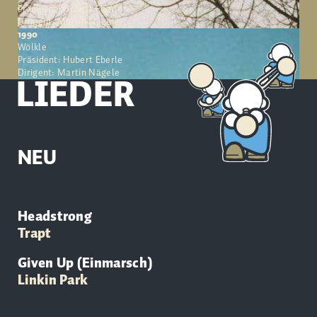
Präsident: Hubert Eberle
Dirigent: Martin Nägele
1990
Wölkle
Präsident: Hubert Eberle
Dirigent: Martin Nägele
LIEDER
NEU
Headstrong
Trapt
Given Up (Einmarsch)
Linkin Park