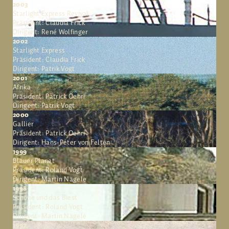
2003
Starlight Express Revival
Präsident: Claudia Frick
Dirigent: René Wolfinger
2002
Starlight Express
Präsident: Claudia Frick
Dirigent: Patrik Vogt
2001
Afrika
Präsident: Patrick Oehri
Dirigent: Patrik Vogt
2000
Gallier
Präsident: Patrick Oehri
Dirigent: Hans-Peter von Felten
1999
Blauer Planet
Präsident: Roland Vogt
Dirigent: Martin Nägele
1998
Schöne und das Biest
Präsident: Roland Vogt
Dirigent: Martin Nägele
1997