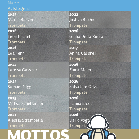
Name
Aufsteigend
2025
2022
Marco Banzer
Joshua Büchel
Trompete
Trompete
2026
2026
Leon Büchel
Giulia Della Rocca
Trompete
Trompete
2026
2017
Lea Fehr
Anina Gassner
Trompete
Trompete
2022
2026
Larissa Gassner
Fiona Meier
Trompete
Trompete
2023
2026
Samuel Nigg
Salvatore Oliva
Trompete
Trompete
2025
2026
Melisa Schellander
Hannah Sele
Trompete
Trompete
2021
2026
Alessia Strampella
Dario Vogt
Trompete
Trompete
MOTTOS