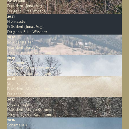
Neverland
Präsident: Jonas Vogt
Dirigent: Elias Wössner
2021
Pföhrassler
Präsident: Jonas Vogt
Dirigent: Elias Wössner
2020
Volk der Kelten
Präsident: Jonas Vogt
Dirigent: Jonas Kaufmann
2019
4 Elemente
Präsident: Marco Rothmund
Dirigent: Jonas Kaufmann
2018
Vogelschüücha
Präsident: Marco Rothmund
Dirigent: Jonas Kaufmann
2017
Drachenjäger
Präsident: Marco Rothmund
Dirigent: Jonas Kaufmann
2016
Schamanen