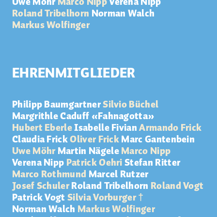
Uwe Möhr
Marco Nipp
Verena Nipp
Roland Tribelhorn
Norman Walch
Markus Wolfinger
EHRENMITGLIEDER
Philipp Baumgartner
Silvio Büchel
Margrithle Caduff «Fahnagotta»
Hubert Eberle
Isabelle Fivian
Armando Frick
Claudia Frick
Oliver Frick
Marc Gantenbein
Uwe Möhr
Martin Nägele
Marco Nipp
Verena Nipp
Patrick Oehri
Stefan Ritter
Marco Rothmund
Marcel Rutzer
Josef Schuler
Roland Tribelhorn
Roland Vogt
Patrick Vogt
Silvia Vorburger †
Norman Walch
Markus Wolfinger