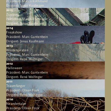
Präsident: Marco Rothmund
Dirigent: Jonas Kaufmann
2015
Zombies
Präsident: Marco Rothmund
Dirigent: Jonas Kaufmann
2014
Freakshow
Präsident: Marc Gantenbein
Dirigent: Jonas Kaufmann
2013
Wüstenpiraten
Präsident: Marc Gantenbein
Dirigent: René Wolfinger
2012
Halloween
Präsident: Marc Gantenbein
Dirigent: René Wolfinger
2011
Traumfänger
Präsident: Oliver Frick
Dirigent: René Wolfinger
2010
Neandertaler
Präsident: Oliver Frick