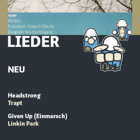
Präsident: Hubert Eberle
Dirigent: Martin Nägele
1990
Wölkle
Präsident: Hubert Eberle
Dirigent: Martin Nägele
LIEDER
NEU
Headstrong
Trapt
Given Up (Einmarsch)
Linkin Park