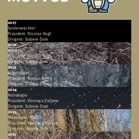
2027
Seelenwächter
Präsident: Nicolas Vogt
Dirigent: Sidonie Dom
2026
Wildling
Präsident: Nicolas Vogt
Dirigent: Sidonie Dom
2025
Schatzjäger
Präsident: Roman Berry
Dirigent: Sidonie Dom
2024
Astrologie
Präsident: Veronica Vallone
Dirigent: Sidonie Dom
2023
Neverland - Part 2
Präsident: Veronica Vallone
Dirigent: Sidonie Dom
2022