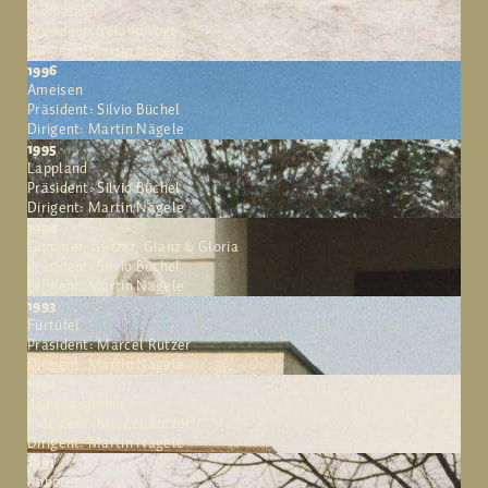
Highlander
Präsident: Roland Vogt
Dirigent: Martin Nägele
1996
Ameisen
Präsident: Silvio Büchel
Dirigent: Martin Nägele
1995
Lappland
Präsident: Silvio Büchel
Dirigent: Martin Nägele
1994
Glimmer, Glitzer, Glanz & Gloria
Präsident: Silvio Büchel
Dirigent: Martin Nägele
1993
Fürtüfel
Präsident: Marcel Rutzer
Dirigent: Martin Nägele
1992
Arachnophobia
Präsident: Marcel Rutzer
Dirigent: Martin Nägele
1991
Roboter