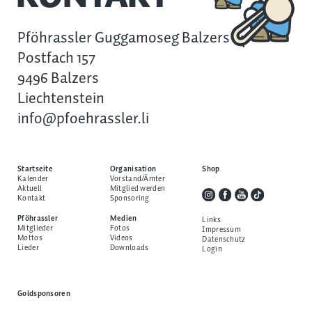
Pföhrassler Guggamoseg Balzers
Postfach 157
9496 Balzers
Liechtenstein
info@pfoehrassler.li
Startseite
Organisation
Shop
Kalender
Vorstand/Ämter
Aktuell
Mitglied werden
Kontakt
Sponsoring
Pföhrassler
Medien
Links
Mitglieder
Fotos
Impressum
Mottos
Videos
Datenschutz
Lieder
Downloads
Login
Goldsponsoren