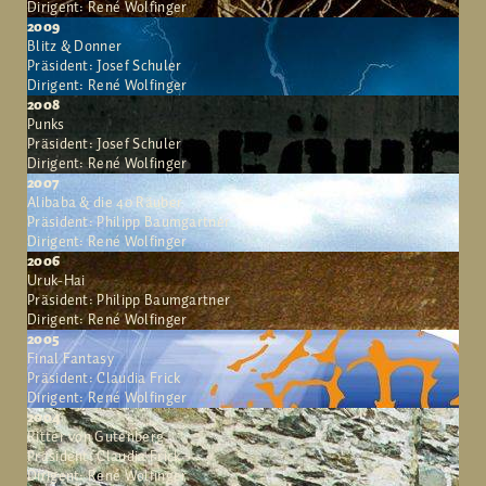
Dirigent: René Wolfinger
2009
Blitz & Donner
Präsident: Josef Schuler
Dirigent: René Wolfinger
2008
Punks
Präsident: Josef Schuler
Dirigent: René Wolfinger
2007
Alibaba & die 40 Räuber
Präsident: Philipp Baumgartner
Dirigent: René Wolfinger
2006
Uruk-Hai
Präsident: Philipp Baumgartner
Dirigent: René Wolfinger
2005
Final Fantasy
Präsident: Claudia Frick
Dirigent: René Wolfinger
2004
Ritter von Gutenberg
Präsident: Claudia Frick
Dirigent: René Wolfinger