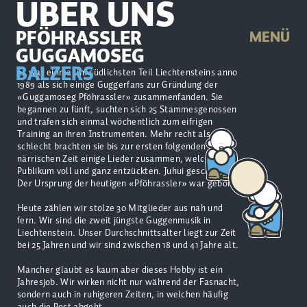
ÜBER UNS
PFÖHRASSLER
MENÜ
GUGGAMOSEG
BALZERS
Es war einmal im südlichsten Teil Liechtensteins anno
1989 als sich einige Guggerfans zur Gründung der
«Guggamoseg Pföhrassler» zusammenfanden. Sie
begannen zu fünft, suchten sich 25 Stammesgenossen
und trafen sich einmal wöchentlich zum eifrigen
Training an ihren Instrumenten. Mehr recht als
schlecht brachten sie bis zur ersten folgenden
närrischen Zeit einige Lieder zusammen, welche das
Publikum voll und ganz entzückten. Juhui geschafft!
Der Ursprung der heutigen «Pföhrassler» war geboren!
Heute zählen wir stolze 30 Mitglieder aus nah und
fern. Wir sind die zweit jüngste Guggenmusik in
Liechtenstein. Unser Durchschnittsalter liegt zur Zeit
bei 25 Jahren und wir sind zwischen 18 und 41 Jahre alt.
Mancher glaubt es kaum aber dieses Hobby ist ein
Jahresjob. Wir wirken nicht nur während der Fasnacht,
sondern auch in ruhigeren Zeiten, in welchen häufig
auch die Post abgeht.